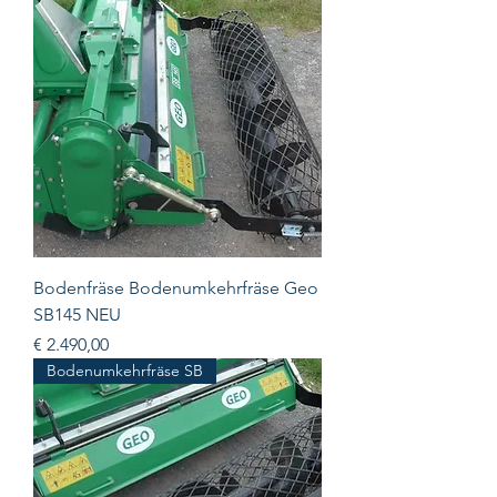
Bodenfräse Bodenumkehrfräse Geo
SB145 NEU
Prijs
€ 2.490,00
Bodenumkehrfräse SB