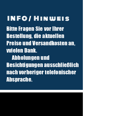
INFO/ Hinweis
Bitte Fragen Sie vor Ihrer
info@tuber-traktor.de
Bestellung, die aktuellen
+49 (0) 4406-9568797
Preise und Versandkosten an,
v
vielen Dank.
Abholungen und
Besichtigungen ausschließlich
nach vorheriger telefonischer
Absprache.