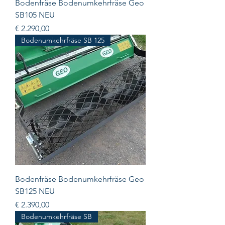
Bodenfräse Bodenumkehrfräse Geo
SB105 NEU
Prijs
€ 2.290,00
Bodenumkehrfräse SB 125
Bodenfräse Bodenumkehrfräse Geo
SB125 NEU
Prijs
€ 2.390,00
Bodenumkehrfräse SB