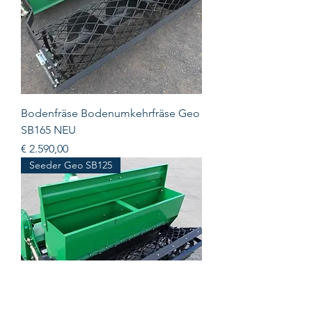
Bodenfräse Bodenumkehrfräse Geo
SB165 NEU
Prijs
€ 2.590,00
Seeder Geo SB125