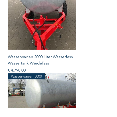
Wasserwagen 2000 Liter Wasserfass
Wassertank Weidefass
Prijs
€ 4.790,00
Wasserwagen 3000