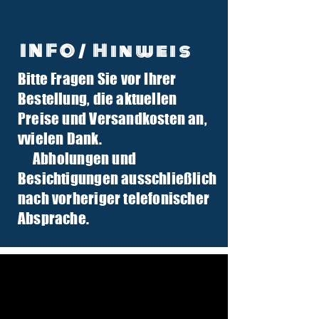
INFO/ Hinweis
Bitte Fragen Sie vor Ihrer
info@tuber-traktor.de
Bestellung, die aktuellen
+49 (0) 4406-9568797
Preise und Versandkosten an,
v
vielen Dank.
Abholungen und
Besichtigungen ausschließlich
nach vorheriger telefonischer
Absprache.