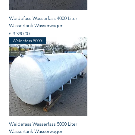
Weidefass Wasserfass 4000 Liter
Wassertank Wasserwagen
Prijs
€ 3.390,00
Weidefass 5000l
Weidefass Wasserfass 5000 Liter
Wassertank Wasserwagen