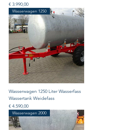
Prijs
€ 3.990,00
Wasserwagen 1250
Wasserwagen 1250 Liter Wasserfass
Wassertank Weidefass
Prijs
€ 4.590,00
Wasserwagen 2000