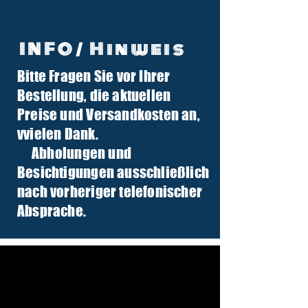
INFO/ Hinweis
Bitte Fragen Sie vor Ihrer
info@tuber-traktor.de
Bestellung, die aktuellen
+49 (0) 4406-9568797
Preise und Versandkosten an,
v
vielen Dank.
Abholungen und
Besichtigungen ausschließlich
nach vorheriger telefonischer
Absprache.