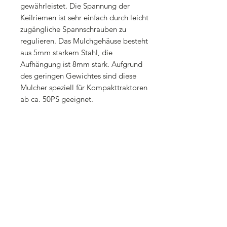
gewährleistet. Die Spannung der
Keilriemen ist sehr einfach durch leicht
zugängliche Spannschrauben zu
regulieren. Das Mulchgehäuse besteht
aus 5mm starkem Stahl, die
Aufhängung ist 8mm stark. Aufgrund
des geringen Gewichtes sind diese
Mulcher speziell für Kompakttraktoren
ab ca. 50PS geeignet.
Technische Daten:
Arbeitsbreite: 180cm
Außenbreite: 208cm im eingefahrenen
Zustand
Abstand von Mitte Zapfwelle von
Traktor nach Rechts außen: 135cm
Tiefe des Mulchers (von Anfang 3-
Punkt-Bügel bis Nachlaufwalze): 185cm
im ausgefahrenen Zustand
Abstand von Mitte Zapfwelle von