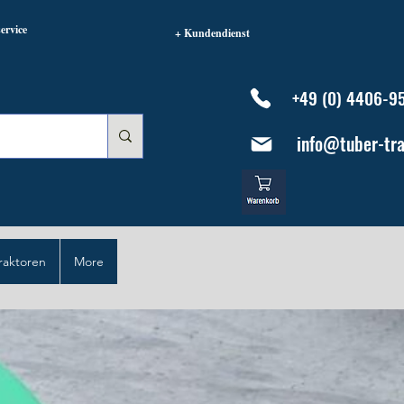
ervice
+ Kundendienst
+49 (0) 4406-9
info@tuber-tra
raktoren
More