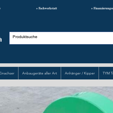
e
+ Fachwerkstatt
+ Finanzierungss
h
Einachser
Anbaugeräte aller Art
Anhänger / Kipper
TYM T