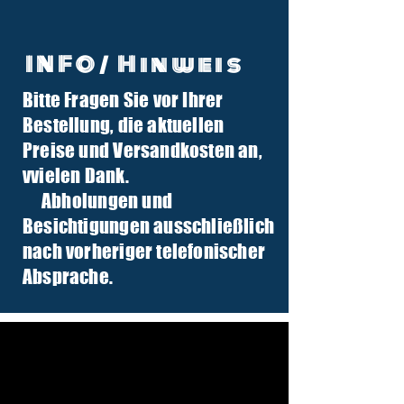
INFO/ Hinweis
Bitte Fragen Sie vor Ihrer
info@tuber-traktor.de
Bestellung, die aktuellen
+49 (0) 4406-9568797
Preise und Versandkosten an,
v
vielen Dank.
Abholungen und
Besichtigungen ausschließlich
nach vorheriger telefonischer
Absprache.