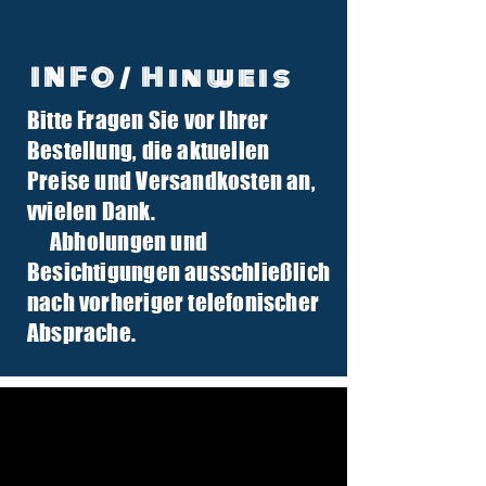
INFO/ Hinweis
Bitte Fragen Sie vor Ihrer
info@tuber-traktor.de
Bestellung, die aktuellen
+49 (0) 4406-9568797
Preise und Versandkosten an,
v
vielen Dank.
Abholungen und
Besichtigungen ausschließlich
nach vorheriger telefonischer
Absprache.