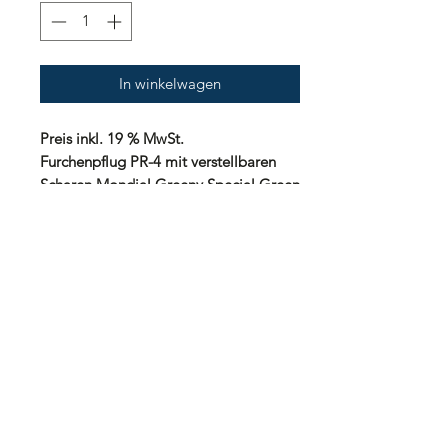
In winkelwagen
Preis inkl. 19 % MwSt.
Furchenpflug PR-4 mit verstellbaren
Scharen Mondial Greeny Special Green
Furchentiefe ca. 20 cm
Lieferzeit: nach Vereinbarung
Preisstellung: ab Werk
Gewährleistung: 24 Monate
Zahlung: nach Vereinbarung
Transportkosten innerhalb
Deutschland: 60,00 Euro inkl. 19%
MwSt.
Transportkosten innerhalb Europa: auf
Anfrage