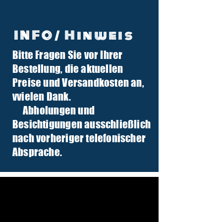
INFO/ Hinweis
Bitte Fragen Sie vor Ihrer
info@tuber-traktor.de
Bestellung, die aktuellen
+49 (0) 4406-9568797
Preise und Versandkosten an,
v
vielen Dank.
Abholungen und
Besichtigungen ausschließlich
nach vorheriger telefonischer
Absprache.