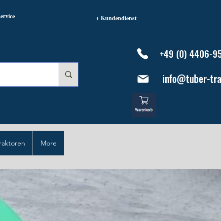
ervice
+ Kundendienst
+49 (0) 4406-9
info@tuber-tra
raktoren
More