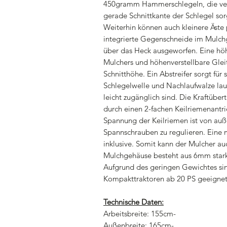
450gramm Hammerschlegeln, die verse
gerade Schnittkante der Schlegel sor
Weiterhin können auch kleinere Äst
integrierte Gegenschneide im Mulch
über das Heck ausgeworfen. Eine hö
Mulchers und höhenverstellbare Gleit
Schnitthöhe. Ein Abstreifer sorgt für
Schlegelwelle und Nachlaufwalze lau
leicht zugänglich sind. Die Kraftübe
durch einen 2-fachen Keilriemenantri
Spannung der Keilriemen ist von auße
Spannschrauben zu regulieren. Eine m
inklusive. Somit kann der Mulcher au
Mulchgehäuse besteht aus 6mm stark
Aufgrund des geringen Gewichtes sind
Kompakttraktoren ab 20 PS geeignet
Technische Daten:
Arbeitsbreite: 155cm-
Außenbreite: 165cm-