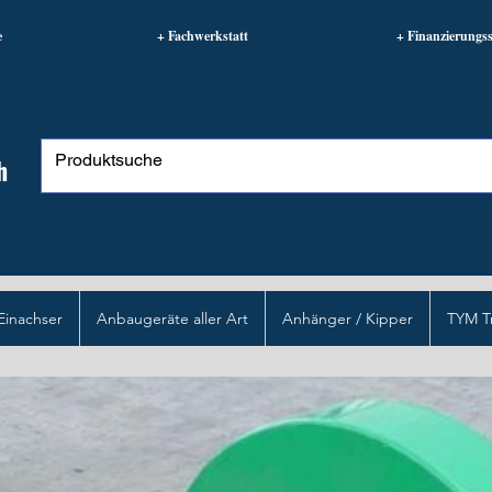
e
+ Fachwerkstatt
+ Finanzierungss
h
Einachser
Anbaugeräte aller Art
Anhänger / Kipper
TYM T