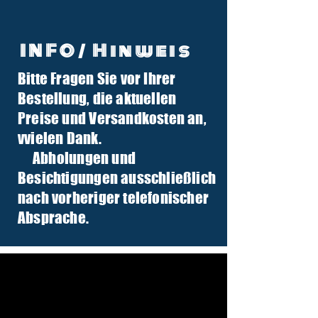
INFO/ Hinweis
Bitte Fragen Sie vor Ihrer
info@tuber-traktor.de
Bestellung, die aktuellen
+49 (0) 4406-9568797
Preise und Versandkosten an,
v
vielen Dank.
Abholungen und
Besichtigungen ausschließlich
nach vorheriger telefonischer
Absprache.