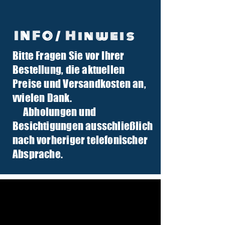
INFO/ Hinweis
Bitte Fragen Sie vor Ihrer
info@tuber-traktor.de
Bestellung, die aktuellen
+49 (0) 4406-9568797
Preise und Versandkosten an,
v
vielen Dank.
Abholungen und
Besichtigungen ausschließlich
nach vorheriger telefonischer
Absprache.