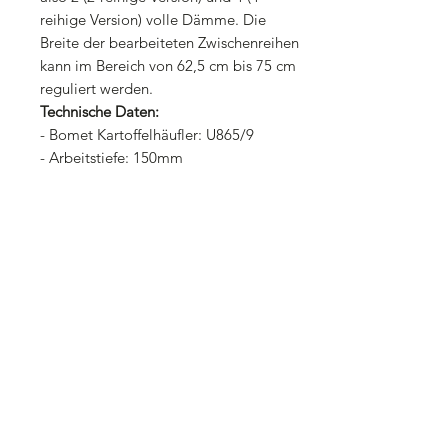
reihige Version) volle Dämme. Die
Breite der bearbeiteten Zwischenreihen
kann im Bereich von 62,5 cm bis 75 cm
reguliert werden.
Technische Daten:
- Bomet Kartoffelhäufler: U865/9
- Arbeitstiefe: 150mm
- Anzahl der Reihen: 2 Stück
- Reihenabstand: 625-750mm
- Anzahl der Springzähne 7 Stück
- Anzahl der Häuflerkörper 3 Stück
- Gewicht der Maschine mit
Zusatzgerät: 420kg
- Gewicht der Maschine ohne
Zusatzgerät: 285kg
- Kraftbedarf Häufler mit Zusatzgerät:
kW / PS 35 / 48
- Kraftbedarf Häufler ohne Zusatzgerät:
kW / PS 28 / 38