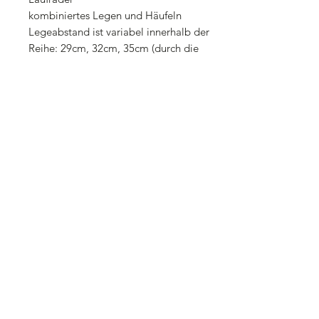
kombiniertes Legen und Häufeln
Legeabstand ist variabel innerhalb der
Reihe: 29cm, 32cm, 35cm (durch die
Änderung des Durchmesser der Räder)
auch mit Düngemittelstreuer, großem
Korb und Gummirädern lieferbar!
Die Lieferung der Pflanzmaschine
erfolgt fertig montiert mit allen Ölen
und abgeschmiert.
Preisstellung ab Lager
Lieferzeit nach Vereinbarung
Erfragen Sie telefonisch oder per Email
vor Ihrem Besuch ob die Maschine
lagernd verfügbar ist.
Gewährleistung 12 Monate
Zahlung nach Vereinbarung
Transportkosten innerhalb
Deutschland: 150,00 Euro inkl. 19%