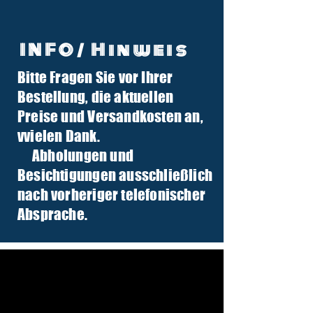
INFO/ Hinweis
Bitte Fragen Sie vor Ihrer
info@tuber-traktor.de
Bestellung, die aktuellen
+49 (0) 4406-9568797
Preise und Versandkosten an,
v
vielen Dank.
Abholungen und
Besichtigungen ausschließlich
nach vorheriger telefonischer
Absprache.