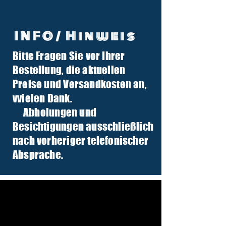
INFO/ Hinweis
Bitte Fragen Sie vor Ihrer
info@tuber-traktor.de
Bestellung, die aktuellen
+49 (0) 4406-9568797
Preise und Versandkosten an,
v
vielen Dank.
Abholungen und
Besichtigungen ausschließlich
nach vorheriger telefonischer
Absprache.