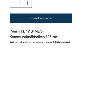
In winkelwagen
Preis inkl. 19 % MwSt.
Kommunalmähbalken 127 cm
Arbeitsbreite passend zum Mähantrieb
UNO Mondial Greeny
Lieferzeit: nach Vereinbarung
Preisstellung: ab Werk
Gewährleistung: 24 Monate
Zahlung: nach Vereinbarung
Transportkosten innerhalb
Deutschland: 150,00 Euro inkl. 19%
MwSt.
Transportkosten innerhalb Europa: auf
Anfrage