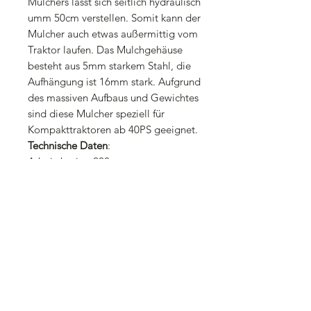
Mulchers lässt sich seitlich hydraulisch
umm 50cm verstellen. Somit kann der
Mulcher auch etwas außermittig vom
Traktor laufen. Das Mulchgehäuse
besteht aus 5mm starkem Stahl, die
Aufhängung ist 16mm stark. Aufgrund
des massiven Aufbaus und Gewichtes
sind diese Mulcher speziell für
Kompakttraktoren ab 40PS geeignet.
Technische Daten
:
Arbeitsbreite: 220cm
Außenbreite: 230cm
Messer: 20 Stück 1200gramm
Hammerschlegel (oder auch mit 40
Stück Y-Messer
)Keilriemen: 4 Stück
Materialstärke Mulchgehäuse: 5mm
Materialstärke 3-Punkt-Aufnahme:
10mm
Materialstärke Seitenwand: 8mm