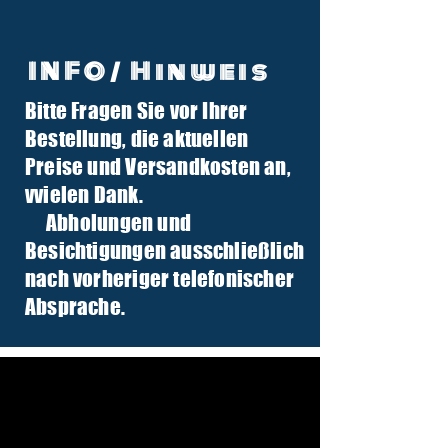
INFO/ Hinweis
Bitte Fragen Sie vor Ihrer
info@tuber-traktor.de
Bestellung, die aktuellen
+49 (0) 4406-9568797
Preise und Versandkosten an,
v
vielen Dank.
Abholungen und
Besichtigungen ausschließlich
nach vorheriger telefonischer
Absprache.