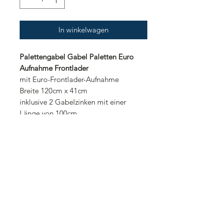
In winkelwagen
Palettengabel Gabel Paletten Euro
Aufnahme Frontlader
mit Euro-Frontlader-Aufnahme
Breite 120cm x 41cm
inklusive 2 Gabelzinken mit einer
Länge von 100cm
Abmessungen der Gabelzinken 9x3cm
Belastbarkeit 1,6to (auch mit 2to oder
2,5to lieferbar)
Transportkosten innerhalb
Deutschland: 150,00 Euro
Transportkosten innerhalb Europa: auf
Anfrage
Landmaschinen Tönjes
Harmenhauser Str. 13a