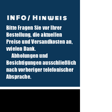
INFO/ Hinweis
Bitte Fragen Sie vor Ihrer
info@tuber-traktor.de
Bestellung, die aktuellen
+49 (0) 4406-9568797
Preise und Versandkosten an,
v
vielen Dank.
Abholungen und
Besichtigungen ausschließlich
nach vorheriger telefonischer
Absprache.