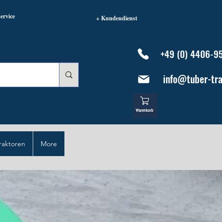
ervice
+ Kundendienst
+49 (0) 4406-9
info@tuber-tra
raktoren
More