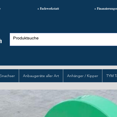
e
+ Fachwerkstatt
+ Finanzierungss
h
Einachser
Anbaugeräte aller Art
Anhänger / Kipper
TYM T