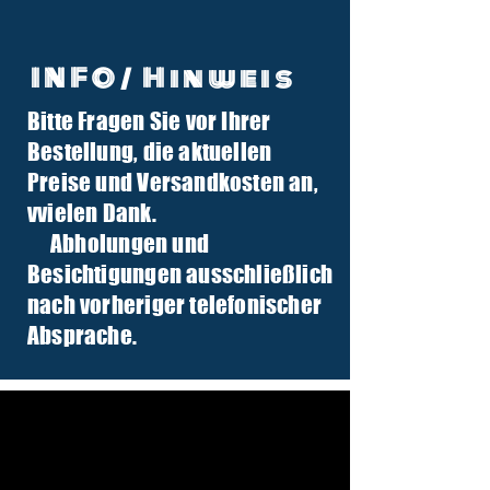
INFO/ Hinweis
Bitte Fragen Sie vor Ihrer
info@tuber-traktor.de
Bestellung, die aktuellen
+49 (0) 4406-9568797
Preise und Versandkosten an,
v
vielen Dank.
Abholungen und
Besichtigungen ausschließlich
nach vorheriger telefonischer
Absprache.