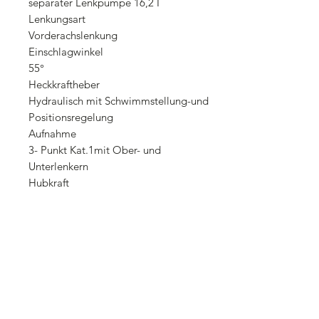
separater Lenkpumpe 16,2 I
Lenkungsart
Vorderachslenkung
Einschlagwinkel
55°
Heckkraftheber
Hydraulisch mit Schwimmstellung-und
Positionsregelung
Aufnahme
3- Punkt Kat.1mit Ober- und
Unterlenkern
Hubkraft
900 Kg
Heckzapfwelle
Normzapfwelle 1" 3/8 540 und 1000
U/min
Anhängekupplung
Zug Maul Kat.CEE drehbar- und
höhenverstellbar
Hydraulikpumpe