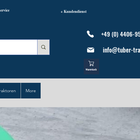
ervice
+ Kundendienst
+49 (0) 4406-9
info@tuber-tra
raktoren
More