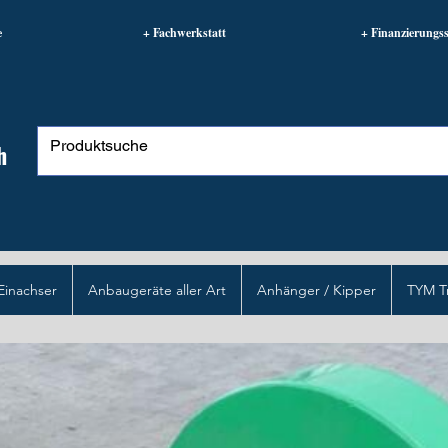
e
+ Fachwerkstatt
+ Finanzierungss
h
Einachser
Anbaugeräte aller Art
Anhänger / Kipper
TYM T