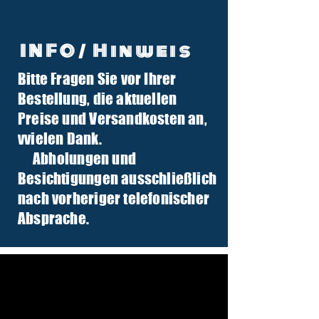
INFO/ Hinweis
Bitte Fragen Sie vor Ihrer
info@tuber-traktor.de
Bestellung, die aktuellen
+49 (0) 4406-9568797
Preise und Versandkosten an,
v
vielen Dank.
Abholungen und
Besichtigungen ausschließlich
nach vorheriger telefonischer
Absprache.