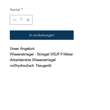
Aantal
*
In winkelwagen
Unser Angebot:
Wiesenstriegel - Striegel WSJ9 9 Meter
Arbeitsbreite Wiesenstriegel
vollhydraulisch Neugerät
Technische Daten:
Arbeitsbreite 9m
besteht aus 6 Elementen je 1,5m
hydraulische Klappung
Federzinken mit je 8mm Durchmesser
Gewicht ca. 890kg
Kat.1+2 Aufnahme